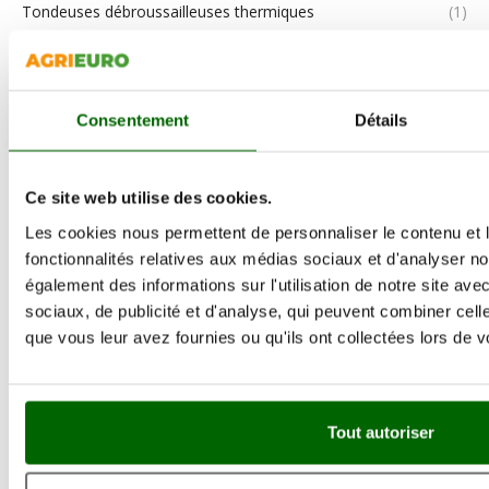
Tondeuses débroussailleuses thermiques
(1)
Tonte et entretien du jardin
(9)
Tracteurs Tondeuses Autoportées
(2)
Consentement
Détails
Traitement de pulvérisation et désherbage
(2)
Trancheuses
(1)
Ce site web utilise des cookies.
Tronçonneuses
(5)
Les cookies nous permettent de personnaliser le contenu et l
fonctionnalités relatives aux médias sociaux et d'analyser no
Vibroculteurs
(1)
également des informations sur l'utilisation de notre site av
sociaux, de publicité et d'analyse, qui peuvent combiner cell
que vous leur avez fournies ou qu'ils ont collectées lors de vo
VISITEZ ET INSCRIVEZ-VOUS SUR NOS SITES DE
RESEAUX SOCIAUX
Tout autoriser