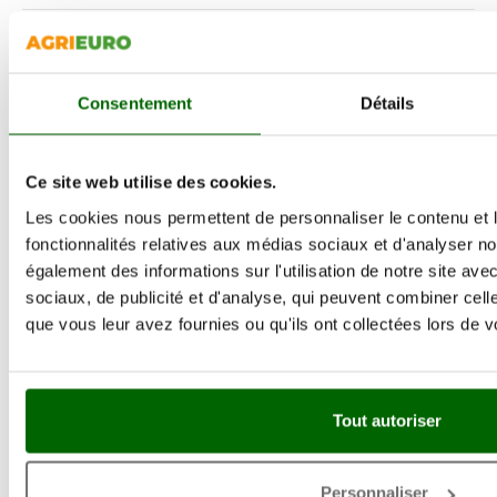
Tonte et entretien du jardin
(9)
Tracteurs Tondeuses Autoportées
(2)
Consentement
Détails
Traitement de pulvérisation et désherbage
(2)
Trancheuses
(1)
Ce site web utilise des cookies.
Tronçonneuses
(5)
Les cookies nous permettent de personnaliser le contenu et l
fonctionnalités relatives aux médias sociaux et d'analyser no
Vibroculteurs
(1)
également des informations sur l'utilisation de notre site av
sociaux, de publicité et d'analyse, qui peuvent combiner cell
que vous leur avez fournies ou qu'ils ont collectées lors de vo
VISITEZ ET INSCRIVEZ-VOUS SUR NOS SITES DE
RESEAUX SOCIAUX
Tout autoriser
Personnaliser