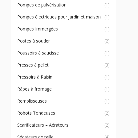
Pompes de pulvérisation
(1)
Pompes électriques pour jardin et maison
(1)
Pompes Immergées
(1)
Postes à souder
(2)
Poussoirs à saucisse
(1)
Presses à pellet
(3)
Pressoirs à Raisin
(1)
Râpes à fromage
(1)
Remplisseuses
(1)
Robots Tondeuses
(2)
Scarificateurs – Aérateurs
(2)
Sécateurs de taille
(4)