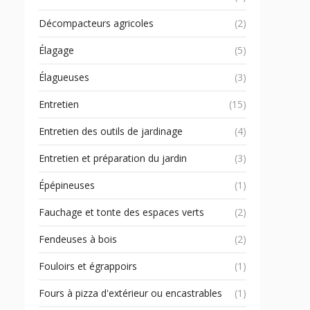
Décompacteurs agricoles
(2)
Élagage
(5)
Élagueuses
(3)
Entretien
(15)
Entretien des outils de jardinage
(4)
Entretien et préparation du jardin
(3)
Épépineuses
(1)
Fauchage et tonte des espaces verts
(2)
Fendeuses à bois
(2)
Fouloirs et égrappoirs
(1)
Fours à pizza d'extérieur ou encastrables
(1)