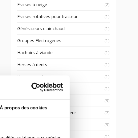
Fraises à neige
(2)
Fraises rotatives pour tracteur
(1)
Générateurs d'air chaud
(1)
Groupes Électrogènes
(1)
Hachoirs à viande
(1)
Herses à dents
(1)
Herses rotatives
(1)
Machines à pâtes
(1)
Machines agricoles
(3)
À propos des cookies
Machines agricoles à tracteur
(7)
Machines pour l'œnologie
(3)
Machines sous-vide
(1)
nnalités relatives aux médias