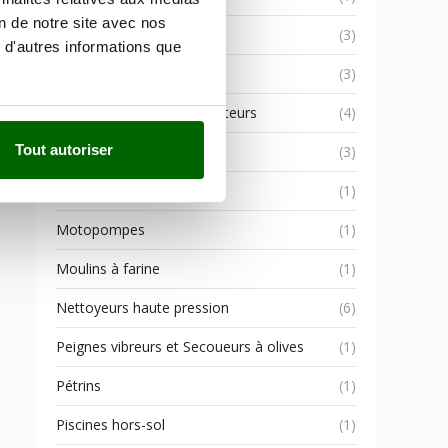
on de notre site avec nos
Moteurs
(3)
 d'autres informations que
Motobineuses
(3)
Motobineuses et Motoculteurs
(4)
Tout autoriser
Motoculteurs
(3)
Motofaucheuses
(1)
Motopompes
(1)
Moulins à farine
(1)
Nettoyeurs haute pression
(6)
Peignes vibreurs et Secoueurs à olives
(1)
Pétrins
(1)
Piscines hors-sol
(1)