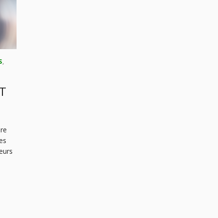
S
,
T
ure
des
teurs