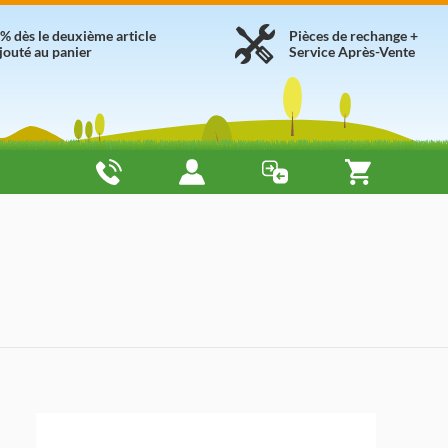
% dès le deuxième article
Pièces de rechange +
jouté au panier
Service Après-Vente