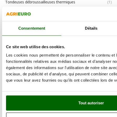
Tondeuses débroussailleuses thermiques
(1)
Tonte et entretien du jardin
(9)
Tracteurs Tondeuses Autoportées
(2)
Consentement
Détails
Traitement de pulvérisation et désherbage
(2)
Trancheuses
(1)
Ce site web utilise des cookies.
Tronçonneuses
(5)
Les cookies nous permettent de personnaliser le contenu et l
fonctionnalités relatives aux médias sociaux et d'analyser no
Vibroculteurs
(1)
également des informations sur l'utilisation de notre site av
sociaux, de publicité et d'analyse, qui peuvent combiner cell
que vous leur avez fournies ou qu'ils ont collectées lors de vo
VISITEZ ET INSCRIVEZ-VOUS SUR NOS SITES DE
RESEAUX SOCIAUX
Tout autoriser