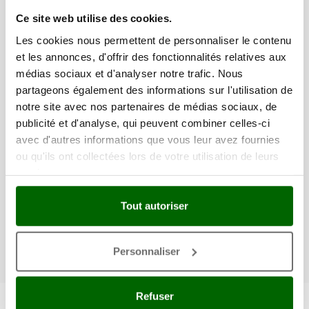
Ce site web utilise des cookies.
ENTRETIEN
,
ENTRETIEN DES OUTILS DE JARDINAGE
,
ENTRETIEN ET PRÉPARATION DU JARDIN
,
Les cookies nous permettent de personnaliser le contenu
SCARIFICATEURS – AÉRATEURS
,
TONTE ET ENTRETIEN DU
JARDIN
et les annonces, d'offrir des fonctionnalités relatives aux
médias sociaux et d'analyser notre trafic. Nous
L’ENTRETIEN DES SCARIFICATEURS /
partageons également des informations sur l'utilisation de
AÉRATEURS
notre site avec nos partenaires de médias sociaux, de
publicité et d'analyse, qui peuvent combiner celles-ci
Pas de commentaire
avec d'autres informations que vous leur avez fournies
Un guide d’entretien des scarificateurs / aérateurs, détaillant
ou qu'ils ont collectées lors de votre utilisation de leurs
toutes les opérations à effectuer, y compris quelques conseils
services.
pratiques.
Tout autoriser
CONTINUE READING
Personnaliser
Refuser