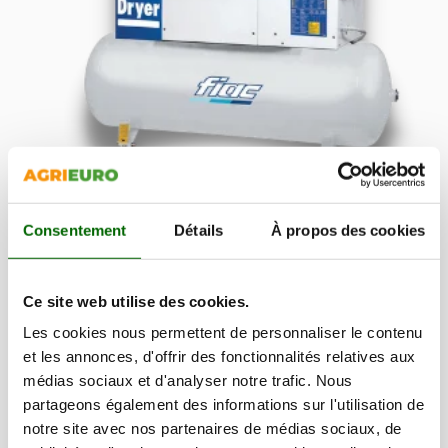
Compresseur avec réservoir de 270 L
Consentement
Détails
À propos des cookies
Ce site web utilise des cookies.
De manière générale,
pour une utilisation de niveau
strictement hobby/domestique la capacité adaptée est
Les cookies nous permettent de personnaliser le contenu
entre 4 et 12 litres
, tandis qu’en revanche, pour une
et les annonces, d'offrir des fonctionnalités relatives aux
utilisation plus intense et professionnelle, un
médias sociaux et d'analyser notre trafic. Nous
compresseur avec un réservoir peut arriver à des
partageons également des informations sur l'utilisation de
capacités largement supérieures (
jusqu’à 500 litres
)
.
notre site avec nos partenaires de médias sociaux, de