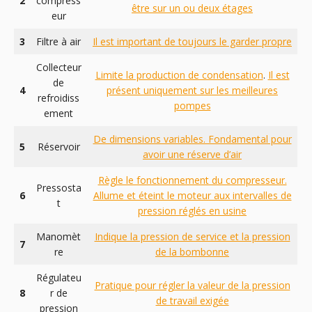
2
compress
être sur un ou deux étages
eur
3
Filtre à air
Il est important de toujours le garder propre
Collecteur
Limite la production de condensation
.
Il est
de
4
présent uniquement sur les meilleures
refroidiss
pompes
ement
De dimensions variables. Fondamental pour
5
Réservoir
avoir une réserve d’air
Règle le fonctionnement du compresseur.
Pressosta
6
Allume et éteint le moteur aux intervalles de
t
pression réglés en usine
Manomèt
Indique la pression de service et la pression
7
re
de la bombonne
Régulateu
Pratique pour régler la valeur de la pression
8
r de
de travail exigée
pression